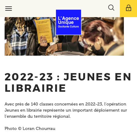
Aller
Toggle
au
Toggle
search
contenu
navigation
bar
principal
2022-23 : JEUNES EN
LIBRAIRIE
Avec près de 140 classes concernées en 2022-23, l'opération
Jeunes en librairie représente un important déploiement sur
l'ensemble du territoire régional.
Photo © Loran Chourrau