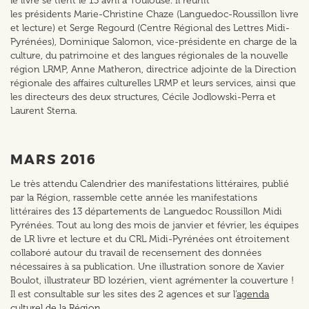
le livre se tient le 13 avril à Toulouse. Il réunit
les présidents Marie-Christine Chaze (Languedoc-Roussillon livre
et lecture) et Serge Regourd (Centre Régional des Lettres Midi-
Pyrénées), Dominique Salomon, vice-présidente en charge de la
culture, du patrimoine et des langues régionales de la nouvelle
région LRMP, Anne Matheron, directrice adjointe de la Direction
régionale des affaires culturelles LRMP et leurs services, ainsi que
les directeurs des deux structures, Cécile Jodlowski-Perra et
Laurent Sterna.
MARS 2016
Le très attendu Calendrier des manifestations littéraires, publié
par la Région, rassemble cette année les manifestations
littéraires des 13 départements de Languedoc Roussillon Midi
Pyrénées. Tout au long des mois de janvier et février, les équipes
de LR livre et lecture et du CRL Midi-Pyrénées ont étroitement
collaboré autour du travail de recensement des données
nécessaires à sa publication. Une illustration sonore de Xavier
Boulot, illustrateur BD lozérien, vient agrémenter la couverture !
Il est consultable sur les sites des 2 agences et sur l’
agenda
culturel de la Région
.