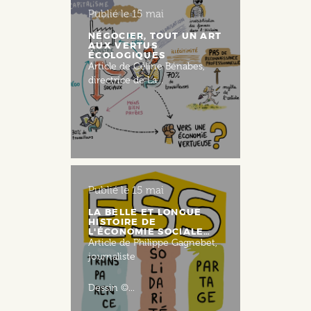
Publié le
15 mai
NÉGOCIER, TOUT UN ART
AUX VERTUS
ÉCOLOGIQUES
Article de Céline Bénabes,
directrice de La...
Publié le
15 mai
LA BELLE ET LONGUE
HISTOIRE DE
L'ÉCONOMIE SOCIALE…
Article de Philippe Gagnebet,
journaliste
Dessin ©...