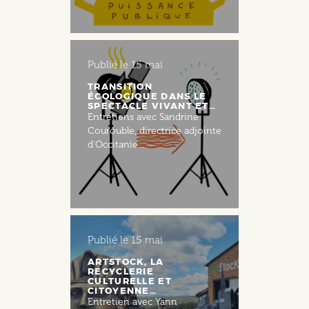
Publié le
15 mai
TRANSITION
ÉCOLOGIQUE DANS LE
SPECTACLE VIVANT ET…
Entretiens avec Sandrine
Courouble, directrice adjointe
d'Occitanie...
Publié le
15 mai
ARTSTOCK, LA
RECYCLERIE
CULTURELLE ET
CITOYENNE…
Entretien avec Yann