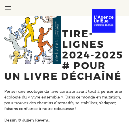
Aller
au
Toggle
contenu
navigation
principal
TIRE-
LIGNES
2024-2025
# POUR
UN LIVRE DÉCHAÎNÉ
Penser une écologie du livre consiste avant tout à penser une
écologie du « vivre ensemble ». Dans ce monde en mutation,
pour trouver des chemins alternatifs, se stabiliser, s’adapter,
faisons confiance à notre robustesse !
Dessin © Julien Revenu