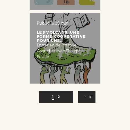
Publié le
15 mai
LES VOLCANS, UNE
FORME COOPÉRATIVE
POUR UNE…
Entretien de Philippe
Gagnebet avec Philippe
Pelade...
PAGINATION
Page
1
Page
2
courante