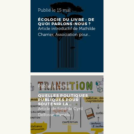
Publié le
15 mai
ÉCOLOGIE DU LIVRE : DE
QUOI PARLONS-NOUS ?
Article introductif de Mathilde
Charrier, Association pour...
Publié le
15 mai
QUELLES POLITIQUES
PUBLIQUES POUR
SOUTENIR LA…
Article de fond de Cyril
Delfosse, Paméla...