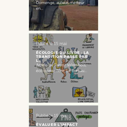
Domenge, auteur, metteur
en...
Publié le
15 mai
ÉCOLOGIE DU LIVRE : LA
TRANSITION PASSE PAR
L…
Article de Fanny Valembois,
éco-conseillère, Le Bureau...
Publié le
15 mai
ÉVALUER L’IMPACT