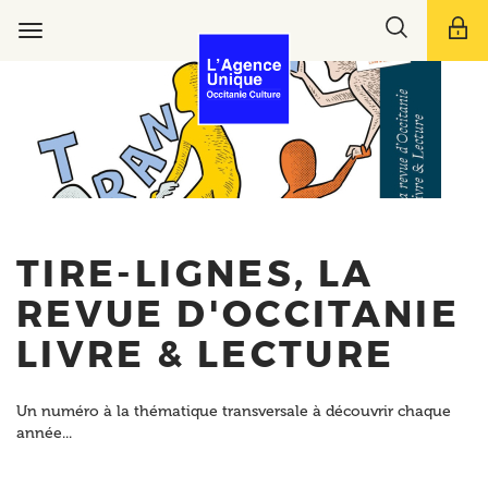
Aller
Toggle
au
Toggle
search
contenu
navigation
bar
principal
TIRE-LIGNES, LA
REVUE D'OCCITANIE
LIVRE & LECTURE
Un numéro à la thématique transversale à découvrir chaque
année...