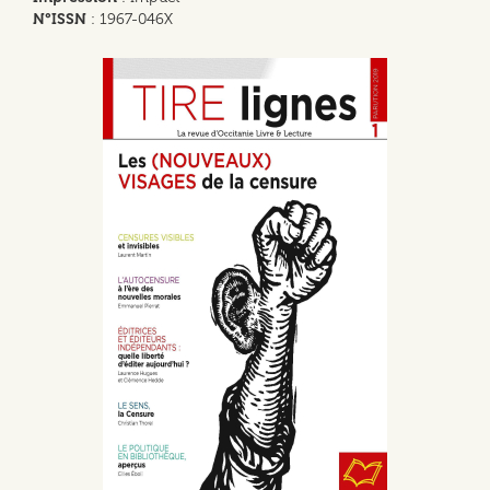
N°ISSN
: 1967-046X