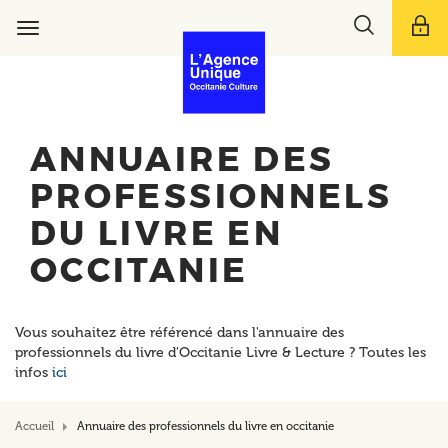
Aller
Toggle
au
Toggle
search
contenu
navigation
bar
principal
ANNUAIRE DES
PROFESSIONNELS
DU LIVRE EN
OCCITANIE
Vous souhaitez être référencé dans l'annuaire des
professionnels du livre d'Occitanie Livre & Lecture ? Toutes les
infos
ici
Accueil
Annuaire des professionnels du livre en occitanie