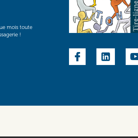
que mois toute
ssagerie !
Social