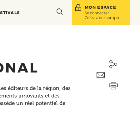
MON ESPACE
Toggle
STIVALS
Se connecter
Créez votre compte
search
bar
ONAL
es éditeurs de la région, des
pements innovants et des
ossède un réel potentiel de