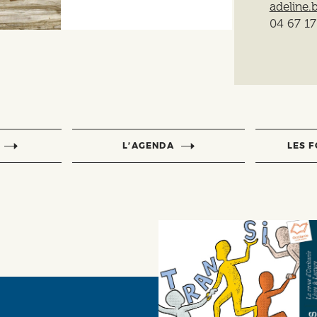
adeline.b
04 67 17
L’AGENDA
LES 