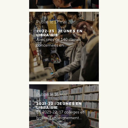
Publié le
17 mai
2022-23 : JEUNES EN
LIBRAIRIE
Avec près de 140 classes
concernées en...
Publié le
16 mai
2021-22 : JEUNES EN
LIBRAIRIE
En 2021-22, 17 collèges et
lycées d'enseignement...