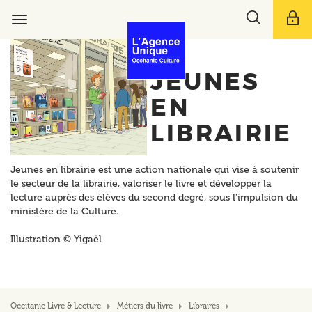
Aller
Toggle
au
Toggle
search
contenu
navigation
bar
principal
JEUNES
EN
LIBRAIRIE
Jeunes en librairie est une action nationale qui vise à soutenir
le secteur de la librairie, valoriser le livre et développer la
lecture auprès des élèves du second degré, sous l'impulsion du
ministère de la Culture.
Illustration © Yigaël
Occitanie Livre & Lecture
Métiers du livre
Libraires