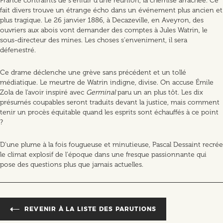
France contraints de s'enfuir d'une réunion, la chemise arrachée. Ce
fait divers trouve un étrange écho dans un événement plus ancien et
plus tragique. Le 26 janvier 1886, à Decazeville, en Aveyron, des
ouvriers aux abois vont demander des comptes à Jules Watrin, le
sous-directeur des mines. Les choses s'enveniment, il sera
défenestré.
Ce drame déclenche une grève sans précédent et un tollé
médiatique. Le meurtre de Watrin indigne, divise. On accuse Émile
Zola de l'avoir inspiré avec
Germinal
paru un an plus tôt. Les dix
présumés coupables seront traduits devant la justice, mais comment
tenir un procès équitable quand les esprits sont échauffés à ce point
?
D'une plume à la fois fougueuse et minutieuse, Pascal Dessaint recrée
le climat explosif de l'époque dans une fresque passionnante qui
pose des questions plus que jamais actuelles.
REVENIR À LA LISTE DES PARUTIONS