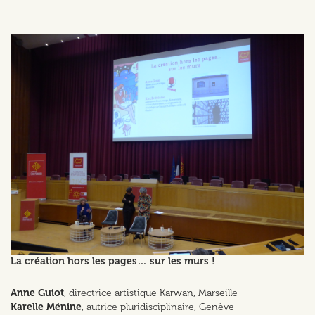
La création hors les pages… sur les murs !
Anne Guiot
, directrice artistique
Karwan
, Marseille
Karelle Ménine
, autrice pluridisciplinaire, Genève