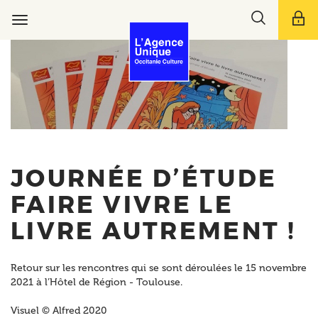
Aller
Toggle
au
Toggle
search
contenu
navigation
bar
principal
JOURNÉE D’ÉTUDE
FAIRE VIVRE LE
LIVRE AUTREMENT !
Retour sur les rencontres qui se sont déroulées le 15 novembre
2021 à l’Hôtel de Région - Toulouse.
Visuel © Alfred 2020