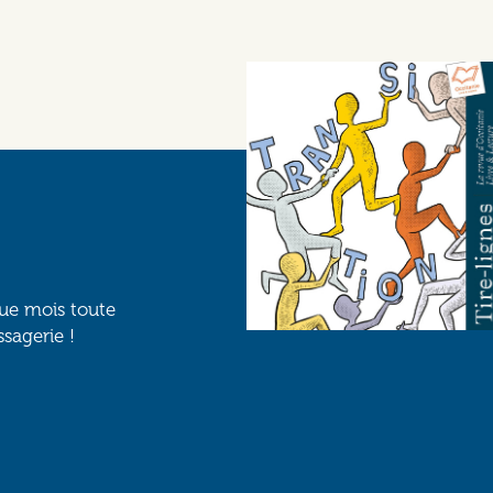
que mois toute
ssagerie !
Social