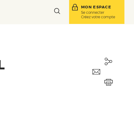
MON ESPACE
Toggle
Se connecter
Créez votre compte
search
bar
L