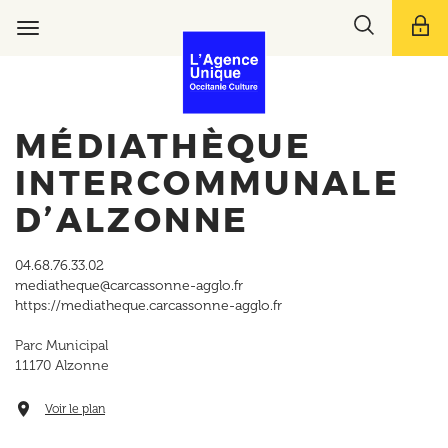
Aller
Toggle
au
Toggle
search
contenu
navigation
bar
principal
MÉDIATHÈQUE
INTERCOMMUNALE
D’ALZONNE
04.68.76.33.02
mediatheque@carcassonne-agglo.fr
https://mediatheque.carcassonne-agglo.fr
Parc Municipal
11170
Alzonne
Voir le plan