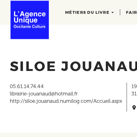
Main
Aller
au
navigation
MÉTIERS DU LIVRE
FAI
contenu
principal
SILOE JOUANAU
05.61.14.74.44
19
librairie-jouanaud@hotmail.fr
3
http://siloe.jouanaud.numilog.com/Accueil.aspx