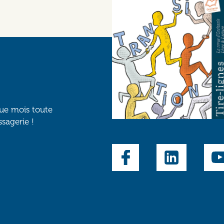
que mois toute
ssagerie !
Social