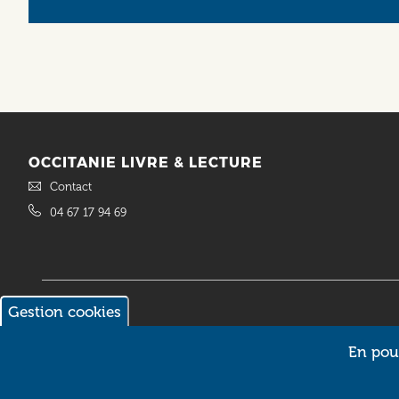
OCCITANIE LIVRE & LECTURE
Contact
04 67 17 94 69
Gestion cookies
© 2018 Occitanie Livre & Lecture. Site réalisé par
Intuitiv Interactive
En pour