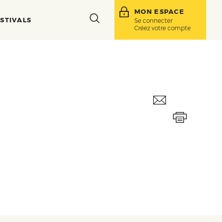
MON ESPACE
Toggle
STIVALS
Se connecter
Créez votre compte
search
bar