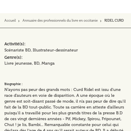
Accueil
Annuaire des professionnels du livre en occitanie
RIDEL CURD
Activité(s)
Scénariste BD
Illustrateur-dessinateur
Genre(s)
Livre jeunesse
BD, Manga
Biographie :
N’ayons pas peur des grands mots : Curd Ridel est issu d’une
race d’auteurs en voie de disparition. A une époque où le
genre est soit-disant passé de mode, il n’a pas peur de dire qu’il
fait de la BD tout-public. Toute sa carrière en atteste d’ailleurs
puisqu’il a travaillé pour les plus grands titres de la presse B.D
de ces vingt dernières années - Pif, Mickey, Spirou, Fripounet,
Chut ! je lis, Bambi... Remarquable constante pour celui qui
déclara dès l’age de 4 ans qu’il serait auteur de BD. Il a débuté