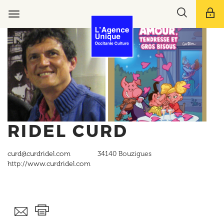
Aller
Toggle
au
Toggle
search
contenu
navigation
bar
principal
RIDEL CURD
curd@curdridel.com
34140
Bouzigues
http://www.curdridel.com