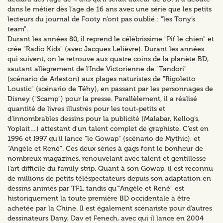
dans le métier dès l’age de 16 ans avec une série que les petits
lecteurs du journal de Footy n’ont pas oublié : "les Tony’s
team".
Durant les années 80, il reprend le célèbrissime "Pif le chien" et
crée "Radio Kids" (avec Jacques Lelièvre). Durant les années
qui suivent, on le retrouve aux quatre coins de la planète BD,
sautant allègrement de l’Inde Victorienne de "Tandori"
(scénario de Arleston) aux plages naturistes de "Rigoletto
Loustic" (scénario de Téhy), en passant par les personnages de
Disney ("Scamp") pour la presse. Parallèlement, il a réalisé
quantité de livres illustrés pour les tout-petits et
d’innombrables dessins pour la publicité (Malabar, Kellog’s,
Yoplait…) attestant d’un talent complet de graphiste. C’est en
1996 et I997 qu’il lance "le Gowap" (scénario de Mythic), et
"Angèle et René". Ces deux séries à gags font le bonheur de
nombreux magazines, renouvelant avec talent et gentillesse
l’art difficile du family strip. Quant à son Gowap, il est reconnu
de millions de petits téléspectateurs depuis son adaptation en
dessins animés par TF1, tandis qu’"Angèle et René" est
historiquement la toute première BD occidentale à être
achetée par la Chine. Il est également scénariste pour d’autres
dessinateurs Dany, Dav et Fenech, avec qui il lance en 2004