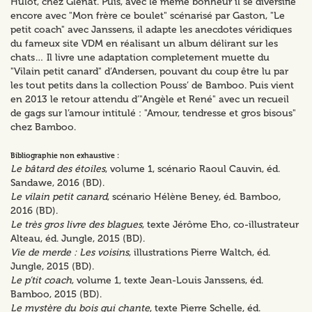
Hulot, chez Glénat. Puis, avec le même bonheur il se diversifie
encore avec "Mon frère ce boulet" scénarisé par Gaston, "Le
petit coach" avec Janssens, il adapte les anecdotes véridiques
du fameux site VDM en réalisant un album délirant sur les
chats… Il livre une adaptation completement muette du
"Vilain petit canard" d’Andersen, pouvant du coup être lu par
les tout petits dans la collection Pouss’ de Bamboo. Puis vient
en 2013 le retour attendu d’"Angèle et René" avec un recueil
de gags sur l’amour intitulé : "Amour, tendresse et gros bisous"
chez Bamboo.
Bibliographie non exhaustive :
Le bâtard des étoiles
, volume 1, scénario Raoul Cauvin, éd.
Sandawe, 2016 (BD).
Le vilain petit canard
, scénario Hélène Beney, éd. Bamboo,
2016 (BD).
Le très gros livre des blagues
, texte Jérôme Eho, co-illustrateur
Alteau, éd. Jungle, 2015 (BD).
Vie de merde : Les voisins
, illustrations Pierre Waltch, éd.
Jungle, 2015 (BD).
Le p’tit coach
, volume 1, texte Jean-Louis Janssens, éd.
Bamboo, 2015 (BD).
Le mystère du bois qui chante
, texte Pierre Schelle, éd.