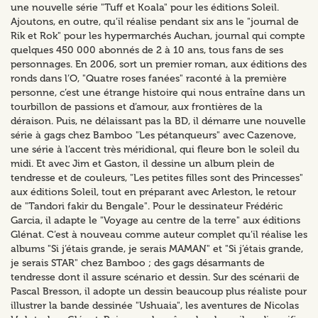
une nouvelle série "Tuff et Koala" pour les éditions Soleil.
Ajoutons, en outre, qu’il réalise pendant six ans le "journal de
Rik et Rok" pour les hypermarchés Auchan, journal qui compte
quelques 450 000 abonnés de 2 à 10 ans, tous fans de ses
personnages. En 2006, sort un premier roman, aux éditions des
ronds dans l’O, "Quatre roses fanées" raconté à la première
personne, c’est une étrange histoire qui nous entraîne dans un
tourbillon de passions et d’amour, aux frontières de la
déraison. Puis, ne délaissant pas la BD, il démarre une nouvelle
série à gags chez Bamboo "Les pétanqueurs" avec Cazenove,
une série à l’accent très méridional, qui fleure bon le soleil du
midi. Et avec Jim et Gaston, il dessine un album plein de
tendresse et de couleurs, "Les petites filles sont des Princesses"
aux éditions Soleil, tout en préparant avec Arleston, le retour
de "Tandori fakir du Bengale". Pour le dessinateur Frédéric
Garcia, il adapte le "Voyage au centre de la terre" aux éditions
Glénat. C’est à nouveau comme auteur complet qu’il réalise les
albums "Si j’étais grande, je serais MAMAN" et "Si j’étais grande,
je serais STAR" chez Bamboo ; des gags désarmants de
tendresse dont il assure scénario et dessin. Sur des scénarii de
Pascal Bresson, il adopte un dessin beaucoup plus réaliste pour
illustrer la bande dessinée "Ushuaia", les aventures de Nicolas