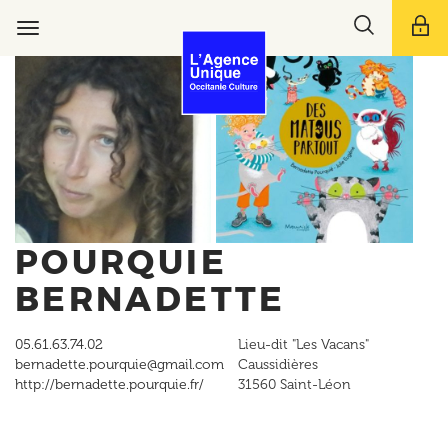
Aller
Toggle
au
Toggle
search
contenu
navigation
bar
principal
POURQUIE
BERNADETTE
05.61.63.74.02
Lieu-dit "Les Vacans"
bernadette.pourquie@gmail.com
Caussidières
http://bernadette.pourquie.fr/
31560
Saint-Léon