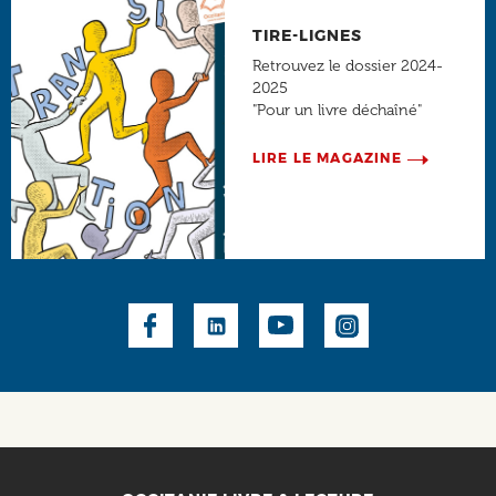
TIRE-LIGNES
Retrouvez le dossier 2024-
2025
"Pour un livre déchaîné"
LIRE LE MAGAZINE
Social