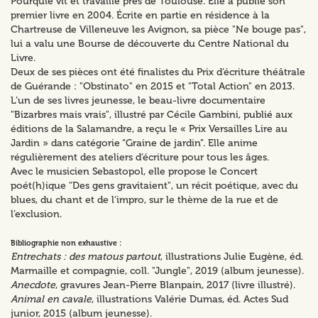
Pourquié vit et travaille près de Toulouse. Elle a publié son
premier livre en 2004. Écrite en partie en résidence à la
Chartreuse de Villeneuve les Avignon, sa pièce "Ne bouge pas",
lui a valu une Bourse de découverte du Centre National du
Livre.
Deux de ses pièces ont été finalistes du Prix d’écriture théâtrale
de Guérande : "Obstinato" en 2015 et "Total Action" en 2013.
L’un de ses livres jeunesse, le beau-livre documentaire
"Bizarbres mais vrais", illustré par Cécile Gambini, publié aux
éditions de la Salamandre, a reçu le « Prix Versailles Lire au
Jardin » dans catégorie “Graine de jardin”. Elle anime
régulièrement des ateliers d’écriture pour tous les âges.
Avec le musicien Sebastopol, elle propose le Concert
poét(h)ique "Des gens gravitaient", un récit poétique, avec du
blues, du chant et de l’impro, sur le thème de la rue et de
l’exclusion.
Bibliographie non exhaustive :
Entrechats : des matous partout
, illustrations Julie Eugène, éd.
Marmaille et compagnie, coll. "Jungle", 2019 (album jeunesse).
Anecdote
, gravures Jean-Pierre Blanpain, 2017 (livre illustré).
Animal en cavale
, illustrations Valérie Dumas, éd. Actes Sud
junior, 2015 (album jeunesse).