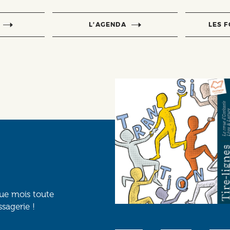
L’AGENDA
LES 
que mois toute
ssagerie !