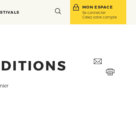
MON ESPACE
Toggle
STIVALS
Se connecter
Créez votre compte
search
bar
ÉDITIONS
nier