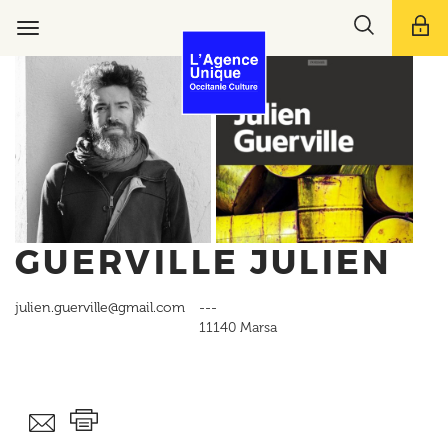
Aller
Toggle
au
Toggle
search
contenu
navigation
bar
principal
GUERVILLE JULIEN
julien.guerville@gmail.com
---
11140
Marsa