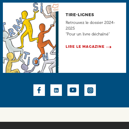
TIRE-LIGNES
Retrouvez le dossier 2024-
2025
"Pour un livre déchaîné"
LIRE LE MAGAZINE
Social