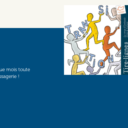
que mois toute
ssagerie !
Social