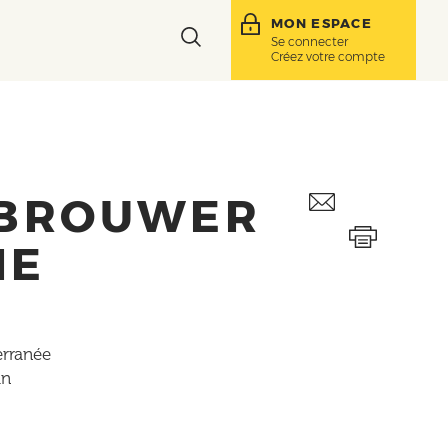
MON ESPACE
Toggle
Se connecter
Créez votre compte
search
bar
 BROUWER
IE
erranée
an