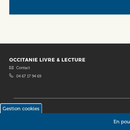
OCCITANIE LIVRE & LECTURE
Contact
04 67 17 94 69
Gestion cookies
© 2018 Occitanie Livre & Lecture. Site réalisé par
Intuitiv Interactive
En pour