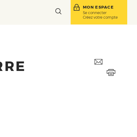
MON ESPACE
Toggle
Se connecter
Créez votre compte
search
bar
RRE