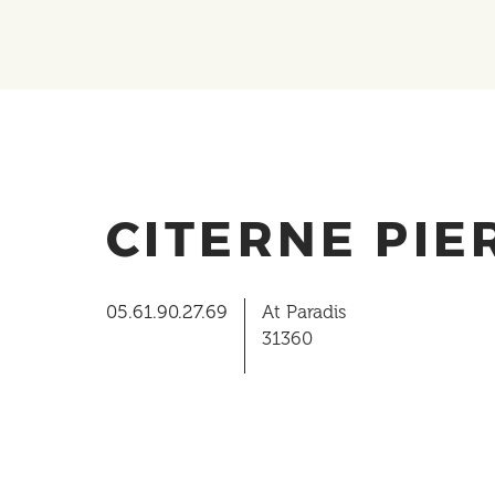
CITERNE PIE
05.61.90.27.69
At Paradis
31360