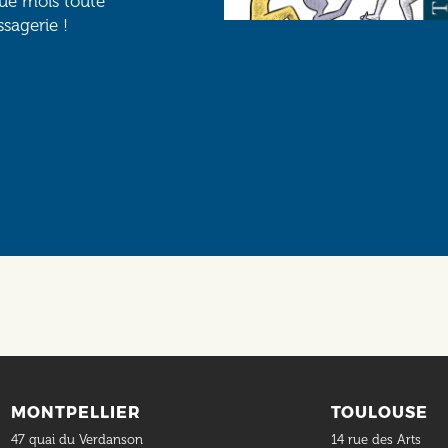
que mois toute
ssagerie !
Social
MONTPELLIER
TOULOUSE
47 quai du Verdanson
14 rue des Arts