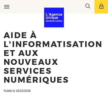
Aller
Toggle
au
Toggle
search
contenu
navigation
bar
principal
AIDE À
L'INFORMATISATION
ET AUX
NOUVEAUX
SERVICES
NUMÉRIQUES
Publié le 18/10/2018