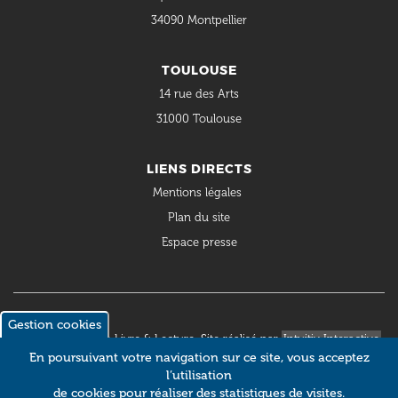
34090 Montpellier
TOULOUSE
14 rue des Arts
31000 Toulouse
LIENS DIRECTS
Mentions légales
Plan du site
Espace presse
Gestion cookies
© 2018 Occitanie Livre & Lecture. Site réalisé par
Intuitiv Interactive
En poursuivant votre navigation sur ce site, vous acceptez
l’utilisation
de cookies pour réaliser des statistiques de visites.