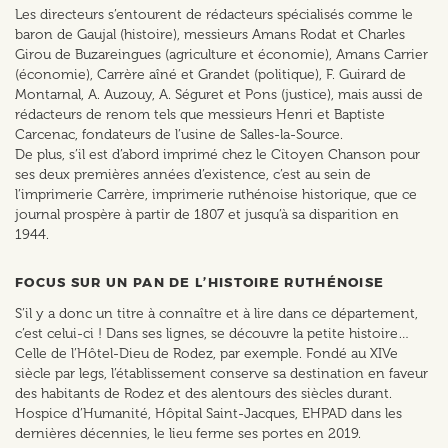
Les directeurs s’entourent de rédacteurs spécialisés comme le
baron de Gaujal (histoire), messieurs Amans Rodat et Charles
Girou de Buzareingues (agriculture et économie), Amans Carrier
(économie), Carrère aîné et Grandet (politique), F. Guirard de
Montarnal, A. Auzouy, A. Séguret et Pons (justice), mais aussi de
rédacteurs de renom tels que messieurs Henri et Baptiste
Carcenac, fondateurs de l’usine de Salles-la-Source.
De plus, s’il est d’abord imprimé chez le Citoyen Chanson pour
ses deux premières années d’existence, c’est au sein de
l’imprimerie Carrère, imprimerie ruthénoise historique, que ce
journal prospère à partir de 1807 et jusqu’à sa disparition en
1944.
FOCUS SUR UN PAN DE L’HISTOIRE RUTHÉNOISE
S’il y a donc un titre à connaître et à lire dans ce département,
c’est celui-ci ! Dans ses lignes, se découvre la petite histoire…
Celle de l’Hôtel-Dieu de Rodez, par exemple. Fondé au XIVe
siècle par legs, l’établissement conserve sa destination en faveur
des habitants de Rodez et des alentours des siècles durant.
Hospice d’Humanité, Hôpital Saint-Jacques, EHPAD dans les
dernières décennies, le lieu ferme ses portes en 2019.