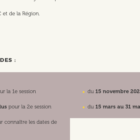
C et de la Région.
DES :
r la 1e session
du
15 novembre 2025
lus
pour la 2e session
du
15 mars au 31 ma
r connaître les dates de