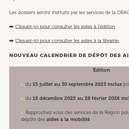
Les dossiers seront instruits par les services de la DRA
➡️
Cliquez-ici pour consulter les aides à l'édition
.
➡️
Cliquez-ici pour consulter les aides à la librairie
.
NOUVEAU CALENDRIER DE DÉPÔT DES AI
Édition
du
15 juillet au 30 septembre 2025 inclus
pou
du
15 décembre 2025 au 28 février 2026 inc
Rapprochez vous des services de la Région pou
dépôts des
aides à la mobilité