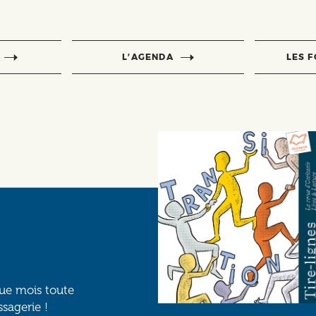
L’AGENDA
LES 
que mois toute
ssagerie !