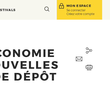
MON ESPACE
Toggle
STIVALS
Se connecter
Créez votre compte
search
bar
ÉCONOMIE
OUVELLES
DE DÉPÔT