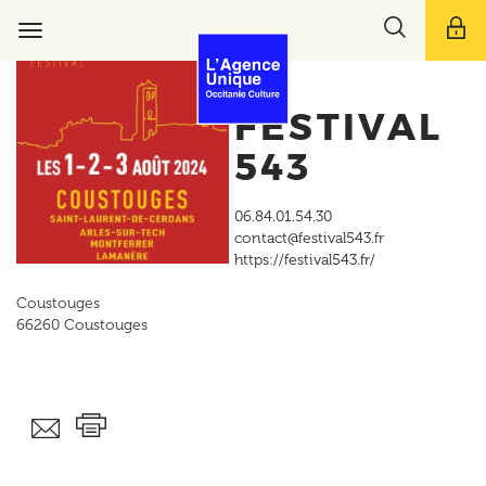
Aller
Toggle
au
Toggle
search
contenu
navigation
bar
principal
FESTIVAL
543
06.84.01.54.30
contact@festival543.fr
https://festival543.fr/
Coustouges
66260
Coustouges