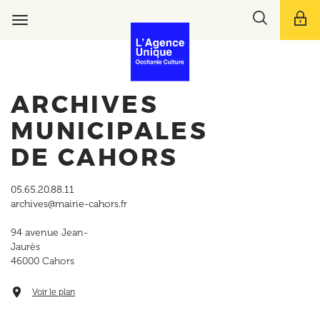
Aller
Toggle
au
Toggle
search
contenu
navigation
bar
principal
ARCHIVES
MUNICIPALES
DE CAHORS
05.65.20.88.11
archives@mairie-cahors.fr
94 avenue Jean-
Jaurès
46000
Cahors
Voir le plan