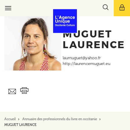
Aller
Toggle
au
Toggle
search
contenu
navigation
bar
principal
MUGUET
LAURENCE
laumuguet@yahoo.fr
http://laurencemuguet.eu
Accueil
Annuaire des professionnels du livre en occitanie
MUGUET LAURENCE