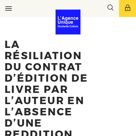
Aller
Toggle
au
Toggle
search
contenu
navigation
bar
principal
LA
RÉSILIATION
DU CONTRAT
D’ÉDITION DE
LIVRE PAR
L’AUTEUR EN
L’ABSENCE
D’UNE
REDDITION