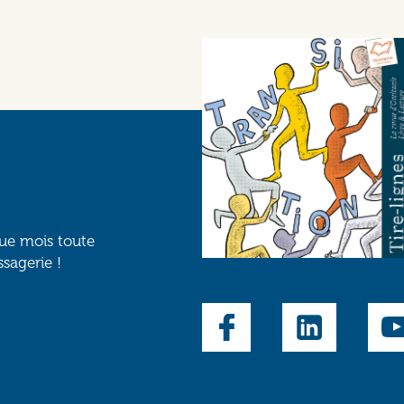
que mois toute
ssagerie !
Social