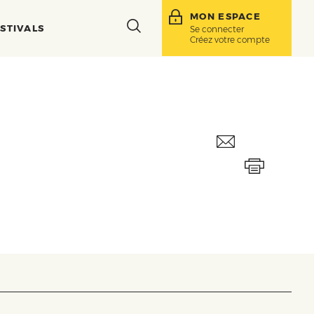
MON ESPACE
Toggle
STIVALS
Se connecter
Créez votre compte
search
bar