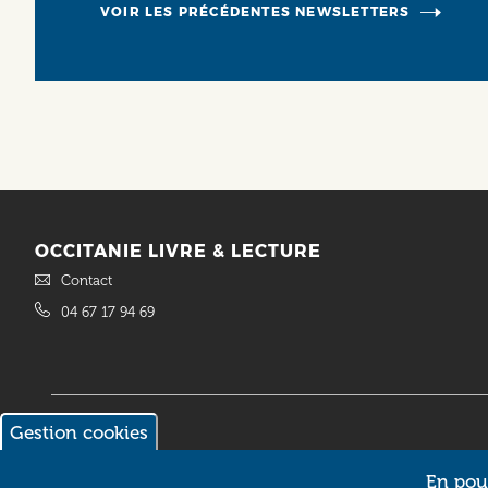
VOIR LES PRÉCÉDENTES NEWSLETTERS
OCCITANIE LIVRE & LECTURE
Contact
04 67 17 94 69
Gestion cookies
En pour
© 2018 Occitanie Livre & Lecture. Site réalisé par
Intuitiv Interactive