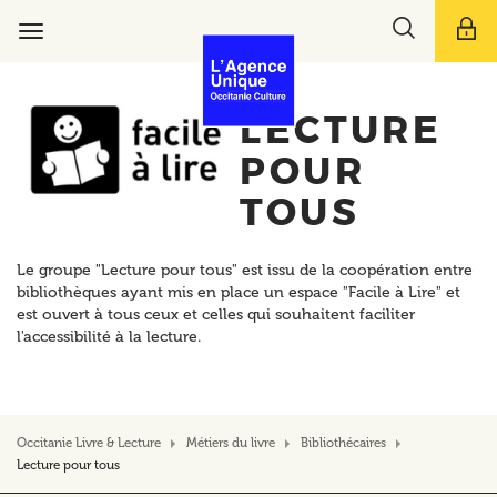
Aller
Toggle
au
Toggle
search
contenu
navigation
bar
principal
LECTURE
POUR
TOUS
Le groupe "Lecture pour tous" est issu de la coopération entre
bibliothèques ayant mis en place un espace "Facile à Lire" et
est ouvert à tous ceux et celles qui souhaitent faciliter
l'accessibilité à la lecture.
Occitanie Livre & Lecture
Métiers du livre
Bibliothécaires
Lecture pour tous