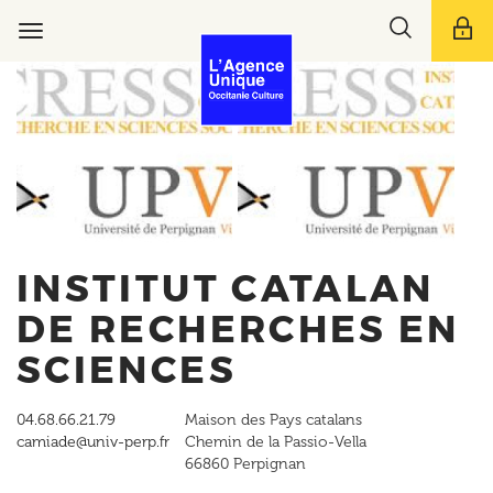
Aller
Toggle
au
Toggle
search
contenu
navigation
bar
principal
INSTITUT CATALAN
DE RECHERCHES EN
SCIENCES
04.68.66.21.79
Maison des Pays catalans
camiade@univ-perp.fr
Chemin de la Passio-Vella
66860
Perpignan