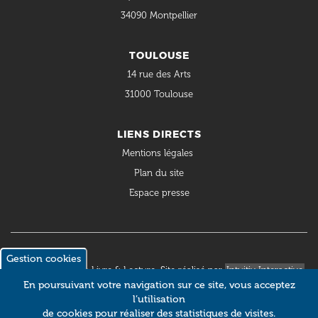
34090 Montpellier
TOULOUSE
14 rue des Arts
31000 Toulouse
LIENS DIRECTS
Mentions légales
Plan du site
Espace presse
Gestion cookies
© 2018 Occitanie Livre & Lecture. Site réalisé par
Intuitiv Interactive
En poursuivant votre navigation sur ce site, vous acceptez
l’utilisation
de cookies pour réaliser des statistiques de visites.