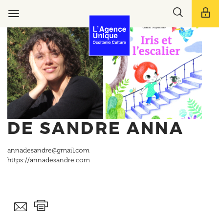
Aller
Toggle
au
Toggle
search
contenu
navigation
bar
principal
DE SANDRE ANNA
annadesandre@gmail.com
https://annadesandre.com