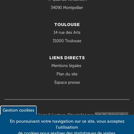
34090 Montpellier
TOULOUSE
14 rue des Arts
31000 Toulouse
LIENS DIRECTS
Mentions légales
Plan du site
Espace presse
Gestion cookies
© 2018 Occitanie Livre & Lecture. Site réalisé par
Intuitiv Interactive
En poursuivant votre navigation sur ce site, vous acceptez
l’utilisation
de cookies pour réaliser des statistiques de visites.