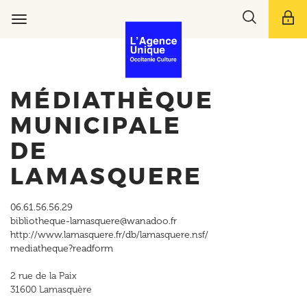
Aller
Toggle
au
Toggle
search
contenu
navigation
bar
principal
MÉDIATHÈQUE
MUNICIPALE
DE
LAMASQUERE
06.61.56.56.29
bibliotheque-lamasquere@wanadoo.fr
http://www.lamasquere.fr/db/lamasquere.nsf/
mediatheque?readform
2 rue de la Paix
31600
Lamasquère