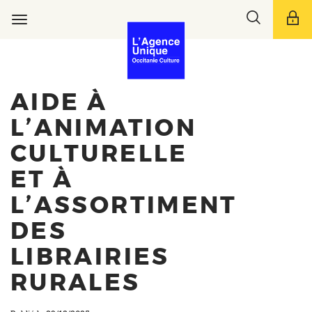
Aller
Toggle
au
Toggle
search
contenu
navigation
bar
principal
AIDE À
L’ANIMATION
CULTURELLE
ET À
L’ASSORTIMENT
DES
LIBRAIRIES
RURALES