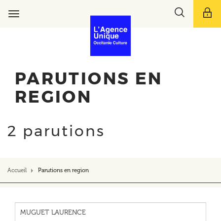
Aller
Toggle
au
Toggle
search
contenu
navigation
bar
principal
PARUTIONS EN
REGION
2 parutions
Accueil
Parutions en region